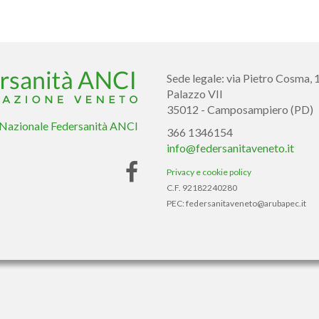
Sede legale: via Pietro Cosma, 
Palazzo VII
35012 - Camposampiero (PD)
 Nazionale Federsanità ANCI
366 1346154
info@federsanitaveneto.it
Privacy e cookie policy
C.F. 92182240280
PEC: federsanitaveneto@arubapec.it