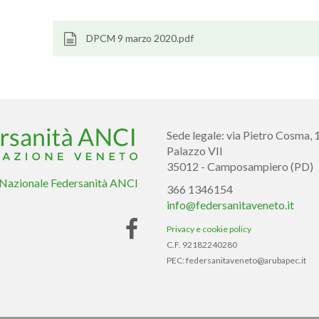
DPCM 9 marzo 2020.pdf
Sede legale: via Pietro Cosma, 
Palazzo VII
35012 - Camposampiero (PD)
 Nazionale Federsanità ANCI
366 1346154
info@federsanitaveneto.it
Privacy e cookie policy
C.F. 92182240280
PEC: federsanitaveneto@arubapec.it