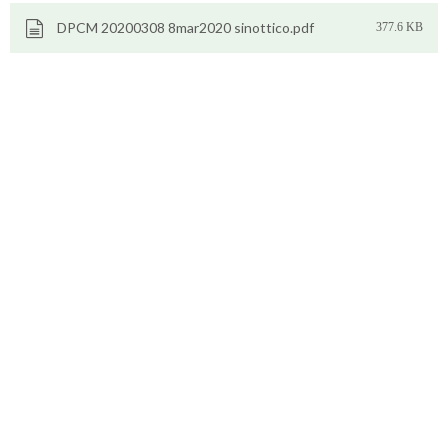
DPCM 20200308 8mar2020 sinottico.pdf
377.6 KB