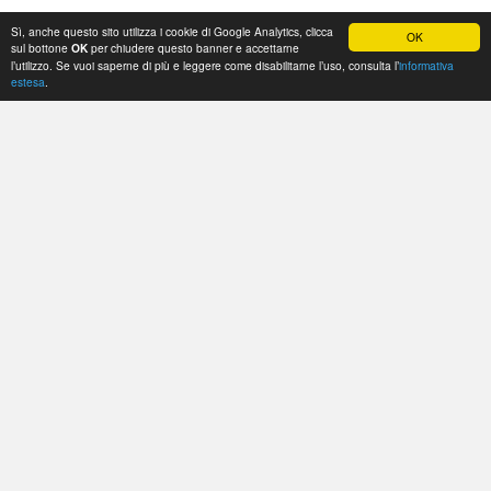
Sì, anche questo sito utilizza i cookie di Google Analytics, clicca
OK
sul bottone
per chiudere questo banner e accettarne
OK
l’utilizzo. Se vuoi saperne di più e leggere come disabilitarne l’uso, consulta l’
informativa
estesa
.
Sito Nazionale Federsanità ANCI
Sede legale: via Pietro Cosma, 1
Palazzo VII
35012 - Camposampiero (PD)