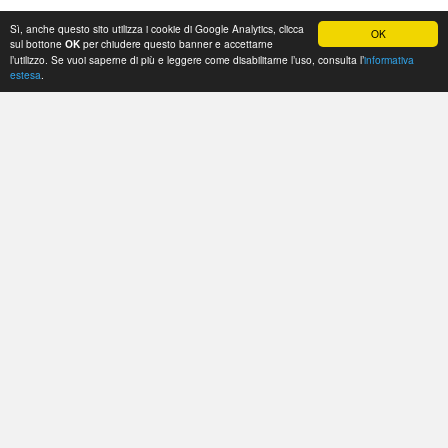
Sì, anche questo sito utilizza i cookie di Google Analytics, clicca
OK
sul bottone
per chiudere questo banner e accettarne
OK
l’utilizzo. Se vuoi saperne di più e leggere come disabilitarne l’uso, consulta l’
informativa
estesa
.
Sito Nazionale Federsanità ANCI
Sede legale: via Pietro Cosma, 1
Palazzo VII
35012 - Camposampiero (PD)