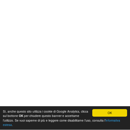
Sì, anche questo sito utilizza i cookie di Google Analytics, clicca
OK
sul bottone
per chiudere questo banner e accettarne
OK
l’utilizzo. Se vuoi saperne di più e leggere come disabilitarne l’uso, consulta l’
informativa
estesa
.