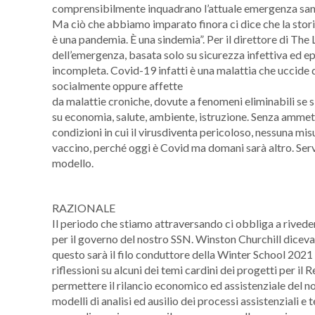
comprensibilmente inquadrano l’attuale emergenza sanit
Ma ciò che abbiamo imparato finora ci dice che la stor
è una pandemia. È una sindemia”. Per il direttore di Th
dell’emergenza, basata solo su sicurezza infettiva ed e
incompleta. Covid-19 infatti è una malattia che uccide
socialmente oppure affette
da malattie croniche, dovute a fenomeni eliminabili se s
su economia, salute, ambiente, istruzione. Senza ammet
condizioni in cui il virusdiventa pericoloso, nessuna m
vaccino, perché oggi è Covid ma domani sarà altro. Ser
modello.
RAZIONALE
Il periodo che stiamo attraversando ci obbliga a rivede
per il governo del nostro SSN. Winston Churchill diceva 
questo sarà il filo conduttore della Winter School 2021
riflessioni su alcuni dei temi cardini dei progetti per 
permettere il rilancio economico ed assistenziale del no
modelli di analisi ed ausilio dei processi assistenziali e 