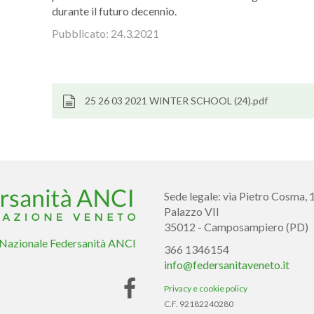
durante il futuro decennio.
Pubblicato:
24.3.2021
25 26 03 2021 WINTER SCHOOL (24).pdf
Sede legale: via Pietro Cosma, 
Palazzo VII
35012 - Camposampiero (PD)
 Nazionale Federsanità ANCI
366 1346154
info@federsanitaveneto.it
Privacy e cookie policy
C.F. 92182240280