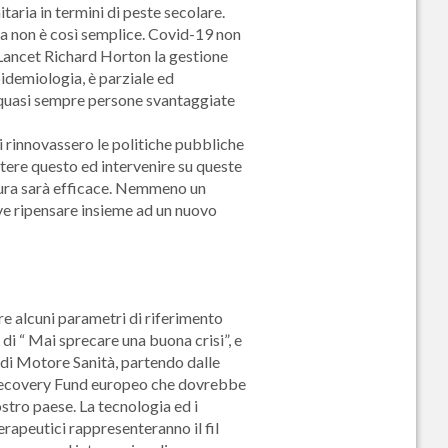
aria in termini di peste secolare.
ia non è così semplice. Covid-19 non
e Lancet Richard Horton la gestione
pidemiologia, è parziale ed
 quasi sempre persone svantaggiate
i rinnovassero le politiche pubbliche
tere questo ed intervenire su queste
isura sarà efficace. Nemmeno un
ve ripensare insieme ad un nuovo
re alcuni parametri di riferimento
di “ Mai sprecare una buona crisi”, e
 di Motore Sanità, partendo dalle
il Recovery Fund europeo che dovrebbe
stro paese. La tecnologia ed i
terapeutici rappresenteranno il fil