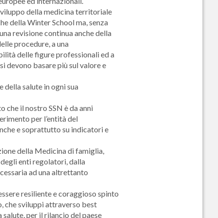
europee ed internazionali.
viluppo della medicina territoriale
che della Winter School ma, senza
na revisione continua anche della
delle procedure, a una
ità delle figure professionali ed a
 si devono basare più sul valore e
 della salute in ogni sua
o che il nostro SSN è da anni
erimento per l’entità del
nche e soprattutto su indicatori e
zione della Medicina di famiglia,
egli enti regolatori, dalla
cessaria ad una altrettanto
 essere resiliente e coraggioso spinto
, che sviluppi attraverso best
salute, per il rilancio del paese