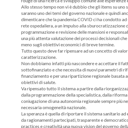
rouge di una ricerca e sviluppo comune alle esperienze 
Allo stesso tempo non vi è dubbio che gli items su uno s
saranno uno dei temi del governo nazionale e quindi an
dimenticare che la pandemia COVID ci ha condotto ad u
rete ospedaliera, a un impulso alla sburocratizzazione 
programmazione e revisione delle mansioni e responsabil
una più attenta valutazione dei processi decisionali che
meno sugli obiettivi economici di breve termine.
Tutto questo deve far ripensare ad un concetto di valore
caratterizzazione.
Non dobbiamo infatti più nascondere e accettare il fatt
sottofinanziato e che necessita di nuovi parametri di rif
finanziamento e per una ripartizione regionale basata a
obiettivi di salute.
Va ripensato tutto il sistema a partire dalla riorganizza
dalla programmazione della specialistica, dalla riforma d
coniugazione di una autonomia regionale sempre più ne
necessaria omogeneità nazionale.
La speranza è quella di riportare il sistema sanitario ad
da ragionamenti partecipati, trasparente e democratico
practices e creatività una nuova vision del governo della 