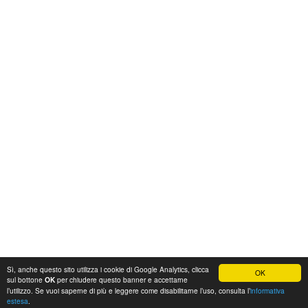
Sì, anche questo sito utilizza i cookie di Google Analytics, clicca
OK
sul bottone
per chiudere questo banner e accettarne
OK
l’utilizzo. Se vuoi saperne di più e leggere come disabilitarne l’uso, consulta l’
informativa
estesa
.